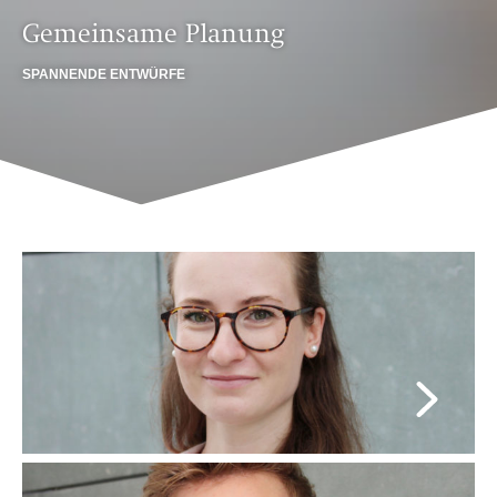
Gemeinsame Planung
SPANNENDE ENTWÜRFE
Nadine Gondro
Planung
TELEFON
+49 201 896 45 32
E-MAIL
Nadine.Gondro@kza.de