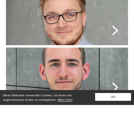
Niklas Kibel
Planung
TELEFON
0201 896 45-48
E-MAIL
niklas.kibel@kza.de
Julian Gruber
Bauzeichner
TELEFON
+49 201 89645-96
E-MAIL
Julian.Gruber@kza.de
Diese Webseite verwendet Cookies, um Ihnen ein
Ok!
angenehmeres Surfen zu ermöglichen.
Mehr Infos
Oliver Schatzki
Planung | Head of Interior Design